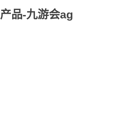
产品-九游会ag
九游会ag-九游会旗舰厅
九游会ag-九游会旗舰厅
媒体&资讯
服务与支持
芯片系列