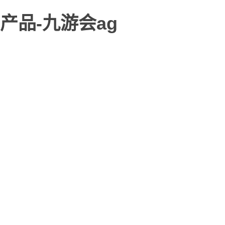
产品-九游会ag
九游会ag-九游会旗舰
当前选择
产品系列
igame sigma m500系列
igame sigma m380系列
colorful 黑鳍鲨系列
igame sigma i300系列
colorful promaster h1